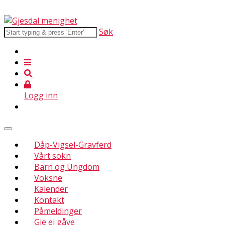
Søk
Logg inn
Dåp-Vigsel-Gravferd
Vårt sokn
Barn og Ungdom
Voksne
Kalender
Kontakt
Påmeldinger
Gje ei gåve