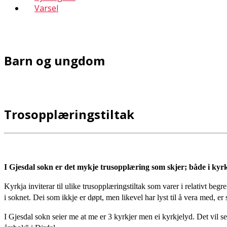
Varsel
Barn og ungdom
Trosopplæringstiltak
I Gjesdal sokn er det mykje trusopplæring som skjer; både i kyrk
Kyrkja inviterar til ulike trusopplæringstiltak som varer i relativt begre
i soknet. Dei som ikkje er døpt, men likevel har lyst til å vera med, e
I Gjesdal sokn seier me at me er 3 kyrkjer men ei kyrkjelyd. Det vil seie