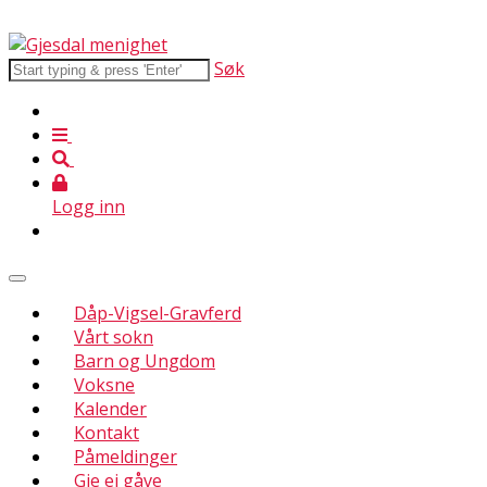
Søk
Logg inn
Dåp-Vigsel-Gravferd
Vårt sokn
Barn og Ungdom
Voksne
Kalender
Kontakt
Påmeldinger
Gje ei gåve