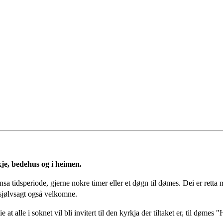
je, bedehus og i heimen.
nsa tidsperiode, gjerne nokre timer eller et døgn til dømes. Dei er retta mo
r sjølvsagt også velkomne.
 at alle i soknet vil bli invitert til den kyrkja der tiltaket er, til døm