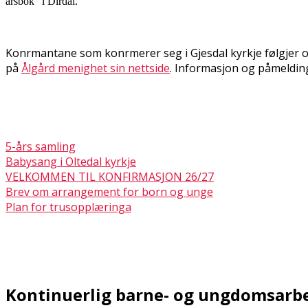
årsbok" i Dirdal.
Konfirmantane som konfirmerer seg i Gjesdal kyrkje følgjer 
på
Ålgård menighet sin nettside
. Informasjon og påmelding 
5-års samling
Babysang i Oltedal kyrkje
VELKOMMEN TIL KONFIRMASJON 26/27
Brev om arrangement for born og unge
Plan for trusopplæringa
Kontinuerlig barne- og ungdomsarb