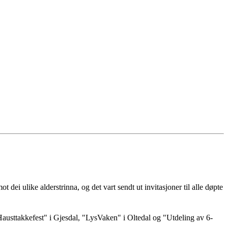
t dei ulike alderstrinna, og det vart sendt ut invitasjoner til alle døpte
es "Hausttakkefest" i Gjesdal, "LysVaken" i Oltedal og "Utdeling av 6-