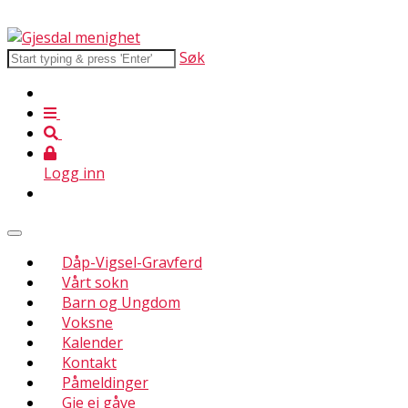
Søk
Logg inn
Dåp-Vigsel-Gravferd
Vårt sokn
Barn og Ungdom
Voksne
Kalender
Kontakt
Påmeldinger
Gje ei gåve