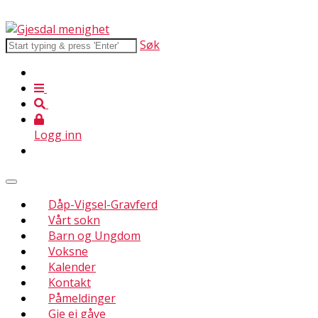
Søk
Logg inn
Dåp-Vigsel-Gravferd
Vårt sokn
Barn og Ungdom
Voksne
Kalender
Kontakt
Påmeldinger
Gje ei gåve