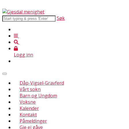
Søk
Logg inn
Dåp-Vigsel-Gravferd
Vårt sokn
Barn og Ungdom
Voksne
Kalender
Kontakt
Påmeldinger
Gje ei gåve